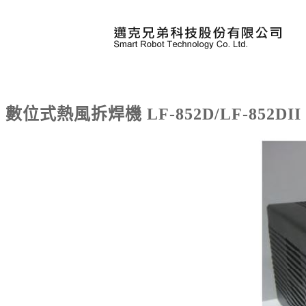
首頁
|
產品介紹
|
創客教學設備
|
排煙過濾與焊接設
數位式熱風拆焊機 LF-852D/LF-852DII