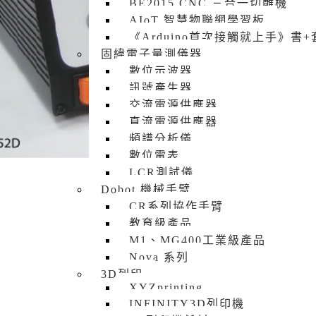
BE2015 CNC 三合一切雕機
AIoT 智慧物聯網學習板
《Arduino首次接觸就上手》書
固緯電子量測儀器
數位示波器
訊號產生器
交流電源供應器
直流電源供應器
頻譜分析儀
數位電表
LCR測試儀
Dobot 機械手臂
CR系列協作手臂
教育級產品
M1、MG400工業級產品
Nova 系列
3D列印
XYZprinting
INFINITY3D列印機