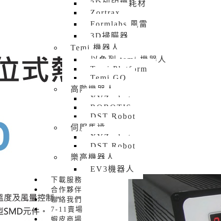
3D列印機耗材
Zortrax
Formlabs 風雷
3D掃瞄器
Temi 機器人
以色列 temi 機器人
Temi Platform
Temi GO
高階機器人
XYZrobot
ROBOTIS
DST Robot
伺服馬達
XYZrobot
DST Robot
樂高機器人
EV3機器人
下載服務
合作夥伴
聯絡我們
7-11賣場
蝦皮商場