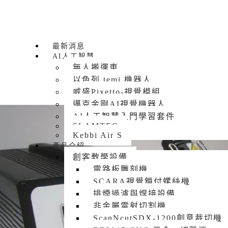
最新消息
AI人工智慧
備
無人搬運車
以色列 temi 機器人
威盛Pixetto-視覺模組
邁克金剛AI視覺機器人
AI人工智慧入門學習套件
SLAMTEC
Kebbi Air S
產品介紹
創客教學設備
電路板雕刻機
SCARA視覺鎖付螺絲機
排煙過濾與焊接設備
非金屬雷射切割機
ScanNcutSDX-1200創意裁切機