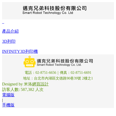
最新消息
即日起官網正式支援 7-11 賣貨便。 ✅ 運費更省 ✅
產品介紹
取貨更彈性 ✅ 交易更安全 現在就選擇最靠近您的門
市，享受無壓力的購物體驗。
3D列印
戶外室內兩用載重機器人
AI人工智慧
INFINITY3D列印機
無人搬運車
以色列 temi 機器人
威盛Pixetto-視覺模組
邁克金剛AI視覺機器人
電話：02-8751-6656｜傳真：02-8751-6691
AI人工智慧入門學習套件
地址：台北市內湖區文德路90巷39號 2樓之1
SLAMTEC
Designed by 米洛
網頁設計
Kebbi Air S
訪客人數: 587,382 人次
產品介紹
電腦版
創客教學設備
|
電路板雕刻機
手機版
SCARA視覺鎖付螺絲機
排煙過濾與焊接設備