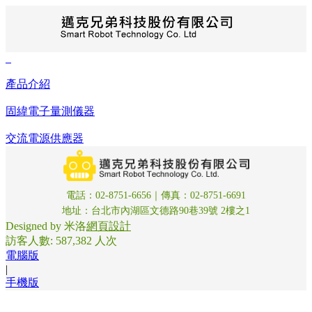
最新消息
即日起官網正式支援 7-11 賣貨便。 ✅ 運費更省 ✅
產品介紹
取貨更彈性 ✅ 交易更安全 現在就選擇最靠近您的門
市，享受無壓力的購物體驗。
固緯電子量測儀器
戶外室內兩用載重機器人
AI人工智慧
交流電源供應器
無人搬運車
以色列 temi 機器人
威盛Pixetto-視覺模組
邁克金剛AI視覺機器人
電話：02-8751-6656｜傳真：02-8751-6691
AI人工智慧入門學習套件
地址：台北市內湖區文德路90巷39號 2樓之1
SLAMTEC
Designed by 米洛
網頁設計
Kebbi Air S
訪客人數: 587,382 人次
產品介紹
電腦版
創客教學設備
|
電路板雕刻機
手機版
SCARA視覺鎖付螺絲機
排煙過濾與焊接設備