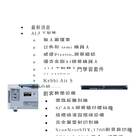
最新消息
AI人工智慧
無人搬運車
以色列 temi 機器人
威盛Pixetto-視覺模組
邁克金剛AI視覺機器人
AI人工智慧入門學習套件
SLAMTEC
Kebbi Air S
產品介紹
創客教學設備
電路板雕刻機
SCARA視覺鎖付螺絲機
排煙過濾與焊接設備
非金屬雷射切割機
ScanNcutSDX-1200創意裁切機