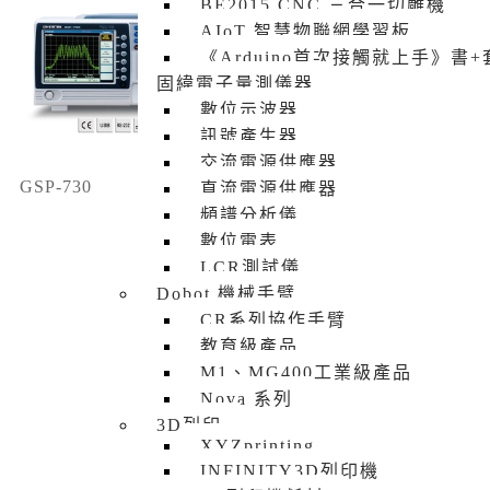
BE2015 CNC 三合一切雕機
AIoT 智慧物聯網學習板
《Arduino首次接觸就上手》書
固緯電子量測儀器
數位示波器
訊號產生器
交流電源供應器
GSP-730
GRF-1300
直流電源供應器
頻譜分析儀
數位電表
LCR測試儀
Dobot 機械手臂
CR系列協作手臂
教育級產品
M1、MG400工業級產品
Nova 系列
3D列印
XYZprinting
INFINITY3D列印機