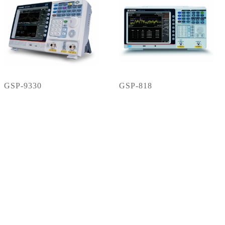
GSP-9330
GSP-818