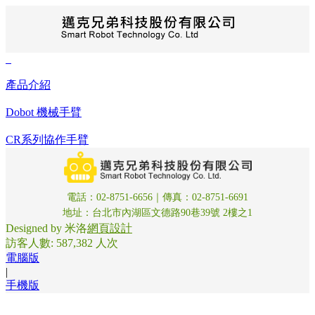
最新消息
即日起官網正式支援 7-11 賣貨便。 ✅ 運費更省 ✅
產品介紹
取貨更彈性 ✅ 交易更安全 現在就選擇最靠近您的門
市，享受無壓力的購物體驗。
Dobot 機械手臂
戶外室內兩用載重機器人
AI人工智慧
CR系列協作手臂
無人搬運車
以色列 temi 機器人
威盛Pixetto-視覺模組
邁克金剛AI視覺機器人
電話：02-8751-6656｜傳真：02-8751-6691
AI人工智慧入門學習套件
地址：台北市內湖區文德路90巷39號 2樓之1
SLAMTEC
Designed by 米洛
網頁設計
Kebbi Air S
訪客人數: 587,382 人次
產品介紹
電腦版
創客教學設備
|
電路板雕刻機
手機版
SCARA視覺鎖付螺絲機
排煙過濾與焊接設備