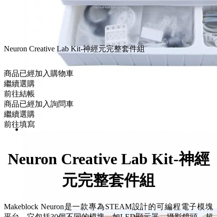
非金屬雷射切割機
ScanNcutSDX-1200創意裁切機
BE2015 CNC 三合一切雕機
AIoT 智慧物聯網學習板
Neuron Creative Lab Kit-神經元完整套件組
《Arduino首次接觸就上手》書+套件組合
固緯電子量測儀器
數位示波器
商品已經加入購物車
訊號產生器
繼續選購
交流電源供應器
前往結帳
直流電源供應器
商品已經加入詢問車
頻譜分析儀
繼續選購
數位電表
前往填寫
LCR測試儀
Dobot 機械手臂
CR系列協作手臂
Neuron Creative Lab Kit-神經
教育級產品
M1、MG400工業級產品
元完整套件組
Nova 系列
3D列印
XYZprinting
Makeblock Neuron是一款專為STEAM設計的可編程電子模塊
INFINITY3D列印機
平台。
它包括30個不同的模塊，如LED顯示器，攝影鏡頭，超