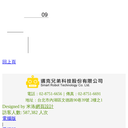
回上頁
電話：02-8751-6656｜傳真：02-8751-6691
地址：台北市內湖區文德路90巷39號 2樓之1
Designed by 米洛
網頁設計
訪客人數: 587,382 人次
電腦版
|